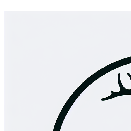
contact info
Je voorkeuren aanpassen
Contact
Ontdek meer domeinen